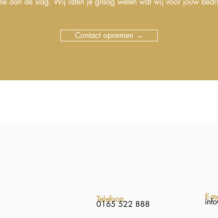
me aan de slag. Wij laten je graag weten wat wij voor jouw bedri
Contact opnemen →
E-m
Telefoon
inf
0165 522 888