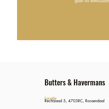
gaan vol enthousias
Butters & Havermans
Locatie
Rechtzaad 5, 4703RC, Roosendaal