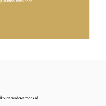
jf kunnen betekenen.
ail
o@buttersenhavermans.nl