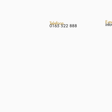
E-m
Telefoon
inf
0165 522 888