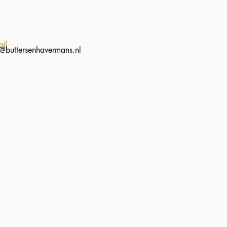
ail
o@buttersenhavermans.nl