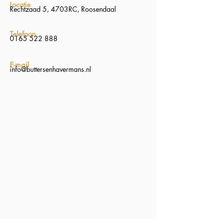
Locatie
Rechtzaad 5, 4703RC, Roosendaal
Telefoon
0165 522 888
E-mail
info@buttersenhavermans.nl